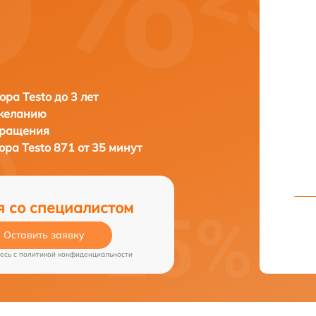
ора Testo до 3 лет
 желанию
бращения
зора
Testo 871 от 35 минут
я со специалистом
Оставить заявку
есь c
политикой конфиденциальности